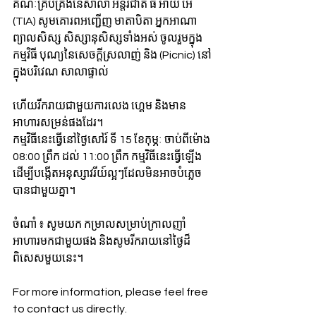
គណៈគ្រប់គ្រងនៃសាលា អន្តរជាតិ ធី អាយ អេ 
(TIA) សូមគោរពអញ្ជើញ មាតាបិតា អ្នកអាណា
ព្យាលសិស្ស សិស្សានុសិស្សទាំងអស់ ចូលរួមក្នុង
កម្មវិធី បុណ្យនៃសេចក្ដីស្រលាញ់ និង (Picnic) នៅ
ក្នុងបរិវេណ សាលាផ្ទាល់
ហើយរីករាយជាមួយការលេង ហ្គេម និងមាន
អាហារសម្រន់ផងដែរ។
កម្មវិធីនេះធ្វើនៅថ្ងៃសៅរ៍ ទី 15 ខែកុម្ភៈ ចាប់ពីម៉ោង 
08:00 ព្រឹក ដល់ 11:00 ព្រឹក កម្មវិធីនេះធ្វើឡើង
ដើម្បីបង្កើតអនុស្សាវរីយ៍ល្អៗដែលមិនអាចបំភ្លេច
បានជាមួយគ្នា។
ចំណាំ ៖ សូមយក កម្រាលសម្រាប់​ក្រាលញាំ​
អាហារមកជាមួយផង និងសូមរីករាយនៅថ្ងៃដ៏
ពិសេសមួយនេះ។
For more information, please feel free 
to contact us directly.